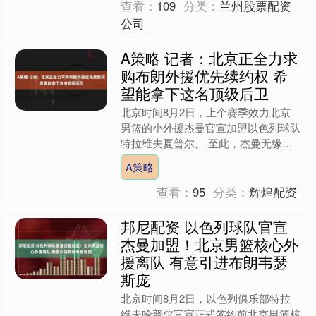
查看：
109
分类：
兰州股票配资
公司
A策略 记者：北京正全力求
购布朗外援优先续约权 希
望能拿下这名顶级后卫
北京时间8月2日，上个赛季效力北京
男篮的小外援杰曼官宣加盟以色列球队
特拉维夫夏普尔。 至此，杰曼无缘新
赛季北京男篮的外援名单。有消息称，
A策略
北京男篮正谋求同时求购布....
查看：
95
分类：
辉煌配资
邦尼配资 以色列球队官宣
杰曼加盟！北京男篮核心外
援离队 有意引进布朗韦瑟
斯庞
北京时间8月2日，以色列俱乐部特拉
维夫哈普尔官宣正式签约前北京男篮核