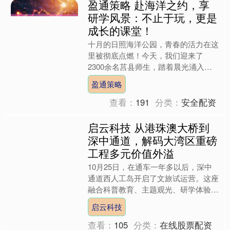
盈通策略 赴海洋之约，享
研学风景：不止于玩，更是
成长的课堂！
十月的日照海洋公园，青春的活力在这
里被彻底点燃！今天，我们迎来了
2300余名莒县师生，踏着晨光涌入这
片蓝色天地。孩子们清脆的讨论声、兴
盈通策略
奋的惊叹声与海浪声交织在一....
查看：
191
分类：
安全配资
启云科技 从港珠澳大桥到
深中通道，解码大湾区重磅
工程多元价值外溢
10月25日，在通车一年多以后，深中
通道西人工岛开启了文旅试运营。这座
融合科普教育、主题观光、研学体验等
多元体验的人工岛，未来将有望打造成
启云科技
为粤港澳大湾区“科技+....
查看：
105
分类：
在线股票配资