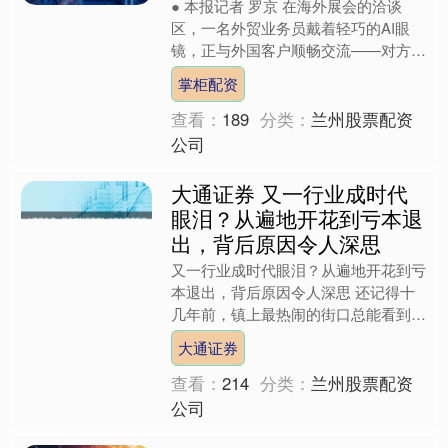
● 本报记者 罗京 在海外展会的洽谈
区，一名外贸业务员戴着轻巧的AI眼
镜，正与外国客户顺畅交流——对方话
音刚落，耳机中已实时传来清晰的中文
掌柜配资
翻译；洽谈结束的瞬间，....
查看：
189
分类：
兰州股票配资
公司
大通证券 又一行业成时代
眼泪？从遍地开花到亏本退
出，背后原因令人深思
又一行业成时代眼泪？从遍地开花到亏
本退出，背后原因令人深思 还记得十
几年前，镇上最热闹的街口总能看到旅
行社的招牌，红底白字的“云南双飞七
大通证券
日游”“海南三亚五日行”....
查看：
214
分类：
兰州股票配资
公司