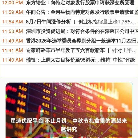
12:00 PM
东方锆业：向特定对象发行股票申请获深交所受理
11:59 AM
11:54 AM
8月7日午间涨停分析
创业板指缩量上涨1.75%，医药、算力硬件股持续爆发。宝鼎科技、云南锗业、汇绿生态、沃格光电、百花医药均4连板，一图看懂>>
11:53 AM
11:49 AM
香港2026年
11:41 AM
专家辟谣车市半年发了五六百款新车
针对上半年上市新车超500款的行业热议数据，中国汽车流通协会专家李颜伟今日在社交平台上表示，2026年1-6月国内全新车型仅约165款，市面流传500至600款的说法并不严谨。 李颜伟解释，500多款是车型+各类配置、衍生款的合并统计。“比如新上市一款车型，有三个配置，这可以算作是1款车型，3个款型；如果上半年这165款车型，加上不同配置，或许能有500~600个款型；但是说成500-600款车型就不严谨了。” 此前多家媒体采用宽口径统计，称1-5月新车550款、上半年超600款，引发行业内卷讨论。（一财）
11:40 AM
瑞银：上调太古目标价至95港元，维持“中性”评级