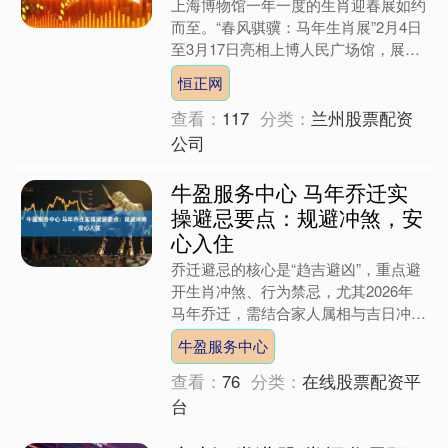
上海博物馆一年一度的生肖迎春展如约
而至。“春风骐骥：马年生肖展”2月4日
至3月17日亮相上博人民广场馆，展出
来自甘肃省博物馆、甘肃省文物考古研
恒正网
究所、咸阳博物院及....
查看：
117
分类：
兰州股票配资
公司
牛盈服务中心 马年乔迁实
操避忌要点：规避冲煞，安
心入住
乔迁避忌的核心是“趋吉避凶”，重点避
开生肖冲煞、行为禁忌，尤其2026年
马年乔迁，需结合家人属相与吉日冲煞
情况，提前做好规避，让入住更安心。
牛盈服务中心
生肖冲煞规避：提前....
查看：
76
分类：
在线股票配资平
台