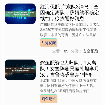
红海优配 广东队3消息：奎
因确定离队，萨姆纳不确定
续约，徐杰迎好消息
广东队最终没能留下外援奎因，后者以
2年250万美元保障合同加盟了俄罗斯
联赛，非常的可惜。另外广东队虽然也
上报了萨姆纳的优先续约权，但是他同
红海优配
样没有承诺会续约。最后....
查看：
89
分类：
安全配资
鳄鱼配资 2人归队，1人离
队！女篮阵容只差韩旭李月
汝，宫鲁鸣或舍弃1中锋
北京时间8月2日，中国女篮的备战节
奏，比球迷预想的还要快上一大截。
全队计划在8月5日启程前往海口，开
启下一阶段的热身赛征程。此前在澳大
鳄鱼配资
利亚联赛打球的杨舒予和陈....