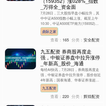
（159352）涨028%_指数
_万得全_资金面
7月28日，三大股指早盘小幅拉升，其
中中证A500指数小幅上涨。截至上午
10:30，中证A500ETF南方(159352)涨
0.28%。相关成分股中，中国平安涨....
鼎际之家
查看：
165
分类：
安全配资
九五配资 券商股再度走
强，中银证券盘中拉升涨停
_年新高_股价_海通
每经AI快讯，7月28日，券商股再度走
强，中银证券盘中拉升涨停，股价创近
4年新高；国泰海通、华泰证券涨超
3%。 发布于：四川省....
九五配资
查看：
220
分类：
辉煌配资