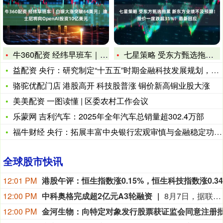
牛360配资 经纬早班车｜白银大涨突破64美元；迪士尼将向O
七星策略 受东方甄选拖累 新东方业绩不及预期！股价一度跌超3
益配资 央行：研究制定“十五五”时期金融科技发展规划，稳妥有
骆驼优配门店 港股高开 科技股普涨 铜价新高铜业股大涨
美美配资 一图读懂 | 区委农村工作会议
乐蒙网 吉利汽车：2025年全年汽车总销量超302.4万部
福牛财经 央行：拓展丰富中央银行宏观审慎与金融稳定功能 创新
全球股市快讯
12:01 PM
12:00 PM
中科奥格完成超2亿元A3轮融资
8月7日，据联想创投消息，中国异种移植领域的企业成都中科奥格生物科技有限公司于2026年8月宣布完成超2亿元A3轮融资。本轮融资由中科创星领投，联想创投、牧原集团、威高血净、华立集团、华方资本、成都科创投跟投，老股东贝达基金、光合创投持续加注。凯乘资本担任独家财务顾问。本轮资金将主要用于异种移植产品的临床试验申报与推进、DPF级医用供体猪产能扩建、产业基地建设及新一代多基因编辑供体猪开发。
12:00 PM