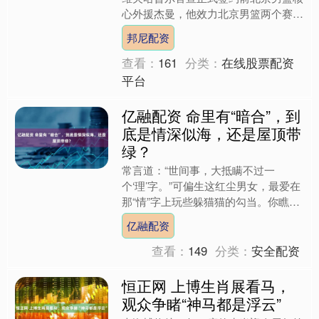
心外援杰曼，他效力北京男篮两个赛
季，曾经在2025年率队晋级总决赛获
邦尼配资
得亚军。如今北京男篮有意....
查看：
161
分类：
在线股票配资
平台
亿融配资 命里有“暗合”，到
底是情深似海，还是屋顶带
绿？
常言道：“世间事，大抵瞒不过一
个‘理’字。”可偏生这红尘男女，最爱在
那“情”字上玩些躲猫猫的勾当。你瞧那
戏台上，崔莺莺与张生翻墙约会，那是
亿融配资
情投意合；可若放到了命....
查看：
149
分类：
安全配资
恒正网 上博生肖展看马，
观众争睹“神马都是浮云”