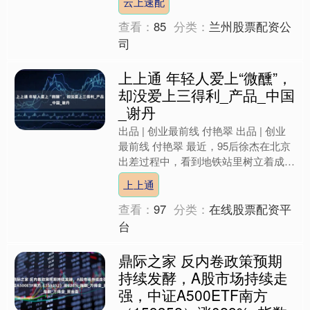
云上速配
近....
查看：
85
分类：
兰州股票配资公
司
上上通 年轻人爱上“微醺”，
却没爱上三得利_产品_中国
_谢丹
出品 | 创业最前线 付艳翠 出品 | 创业
最前线 付艳翠 最近，95后徐杰在北京
出差过程中，看到地铁站里树立着成毅
代言的三得利乌龙茶的巨幅广告，本想
上上通
支持一下她....
查看：
97
分类：
在线股票配资平
台
鼎际之家 反内卷政策预期
持续发酵，A股市场持续走
强，中证A500ETF南方