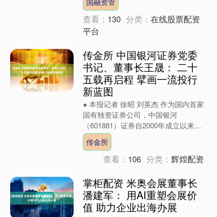
国融资管
《AI智检：日联科技....
查看：
130
分类：
在线股票配资
平台
传金所 中国银河证券党委
书记、董事长王晟： 二十
五载再启程 擘画一流投行
新蓝图
● 本报记者 徐昭 刘英杰 作为国内首家
国有独资证券公司，中国银河
（601881）证券自2000年成立以来，
始终以“金融报国、客户至上”为使命，
传金所
与中国资本市场同....
查看：
106
分类：
辉煌配资
掌柜配资 米奥会展董事长
潘建军： 用AI重塑会展价
值 助力企业出海办展