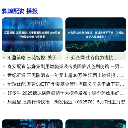
辉煌配资 播报
汇盈策略 三花智控: 关于香港联交所审议公司发行H股的公告
众合网 生存能力堪忧，被近身活不下来，为啥这么多人爱玩呆射？
春安配资 涉嫌策划用燃烧弹袭击美国驻以色列使馆 一男子在美被
世纪汇通 三无防晒衣一年卖出超30万件 江西上饶通报：责令涉
华瑞优配 基建50ETF 华夏基金管理有限公司关于旗下部分深
好多牛 2025糖尿病降糖药十大榜单发布：哪个药效果好又没副
乐融配 股票行情快报：闽发铝业（002578）5月7日主力资