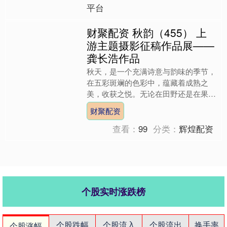
平台
财聚配资 秋韵（455） 上
游主题摄影征稿作品展——
龚长浩作品
秋天，是一个充满诗意与韵味的季节，
在五彩斑斓的色彩中，蕴藏着成熟之
美，收获之悦。无论在田野还是在果
园，处处彰显着绚丽与成熟。让我们在
财聚配资
金秋时节相约上游，体验丰收的....
查看：
99
分类：
辉煌配资
个股实时涨跌榜
个股跌幅
个股流入
个股流出
换手率
个股涨幅