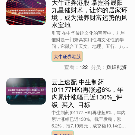
大牛证券港股 掌握谷晟阳
九星催财术，让你的居家环
境，成为滋养财富运势的风
水宝地
引言 在中华传统文化的宝库中，九星
催财是一门兼具实用性与文化性的学
问，它融合了天文、地理、五行、八卦
等多元知识，核心是通过解读九宫飞星
大牛证券港股
规律、优化空间气场，为财富....
查看：
122
分类：
辉煌配资
云上速配 中生制药
(01177HK)再涨超6%，年
内累计涨幅已近130%_评
级_买入_目标
中生制药(01177.HK)再涨超6%，年内
累计涨幅已近130%。截至发稿，涨
6.2%，报7.19港元，成交额10.14亿港
元。 投行对该股的评级以买入为主，